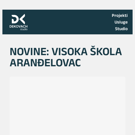
Skoči
na
Projekti
sadržaj
Usluge
Studio
NOVINE: VISOKA ŠKOLA
ARANĐELOVAC