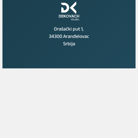
Orašački put 1,
34300 Aranđelovac
Srbija
Instagram
Facebook
TikTok
O STUDIJU
Novosti
Usluge
Cenovnik
Kontakt