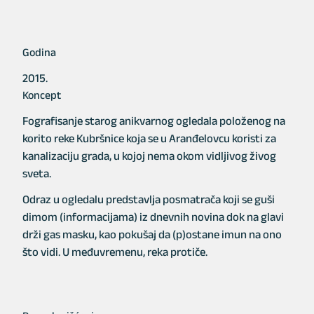
Godina
2015.
Koncept
Fografisanje starog anikvarnog ogledala položenog na
korito reke Kubršnice koja se u Aranđelovcu koristi za
kanalizaciju grada, u kojoj nema okom vidljivog živog
sveta.
Odraz u ogledalu predstavlja posmatrača koji se guši
dimom (informacijama) iz dnevnih novina dok na glavi
drži gas masku, kao pokušaj da (p)ostane imun na ono
što vidi. U međuvremenu, reka protiče.