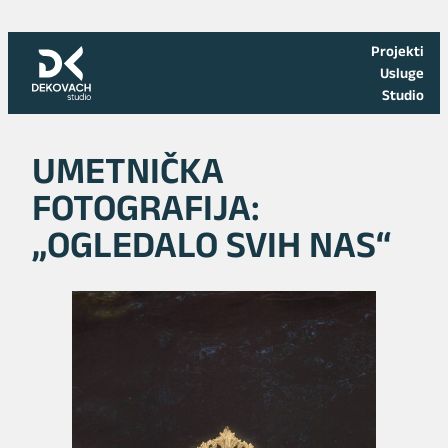
Skoči
na
Projekti
sadržaj
Usluge
Studio
UMETNIČKA
FOTOGRAFIJA:
„OGLEDALO SVIH NAS“