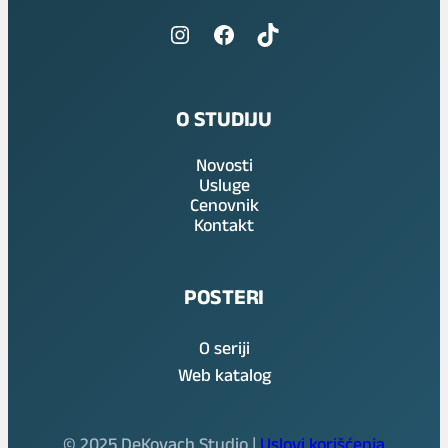
Instagram
Facebook
TikTok
O STUDIJU
Novosti
Usluge
Cenovnik
Kontakt
POSTERI
O seriji
Web katalog
© 2025 DeKovach Studio |
Uslovi korišćenja