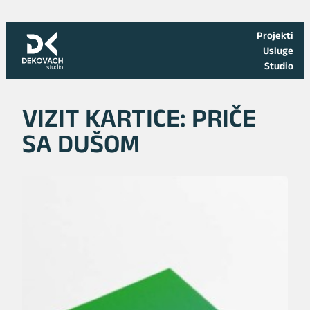
Skoči
na
Projekti
sadržaj
Usluge
Studio
VIZIT KARTICE: PRIČE
SA DUŠOM