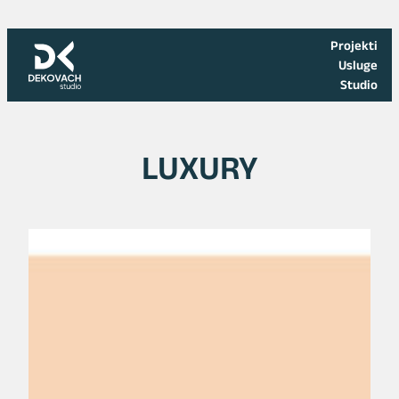
Skoči
na
Projekti
sadržaj
Usluge
Studio
LUXURY