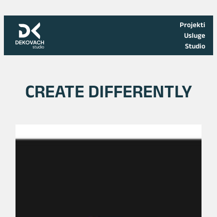
Skoči
na
Projekti
sadržaj
Usluge
Studio
CREATE DIFFERENTLY