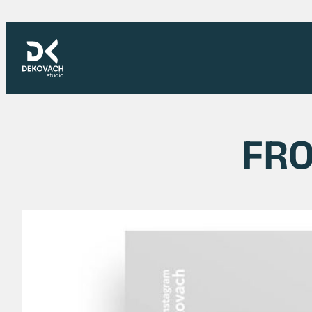
Skoči
na
sadržaj
FR