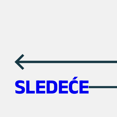
←
SLEDEĆE