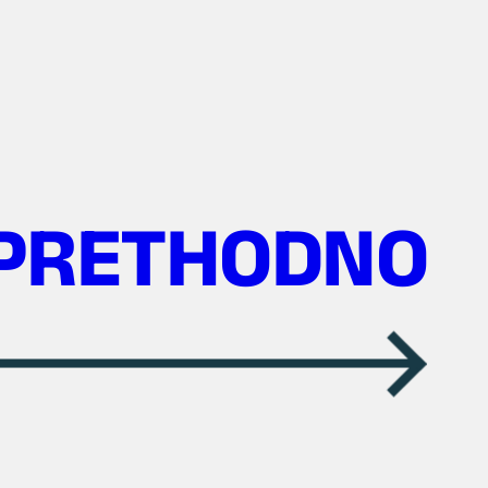
PRETHODNO
→