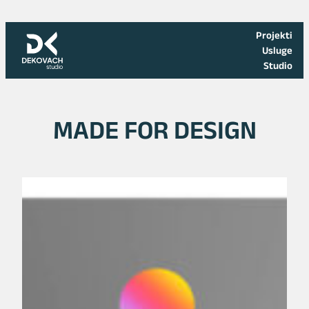
Skoči
na
Projekti
sadržaj
Usluge
Studio
MADE FOR DESIGN