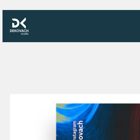
Skoči
na
sadržaj