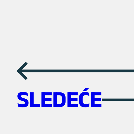
←
SLEDEĆE