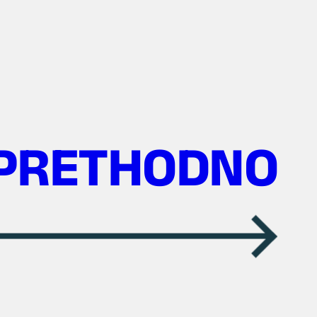
PRETHODNO
→