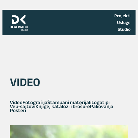
Skoči
na
Projekti
sadržaj
Usluge
Studio
VIDEO
Video
Fotografija
Štampani materijali
Logotipi
Veb-sajtovi
Knjige, katalozi i brošure
Pakovanja
Posteri