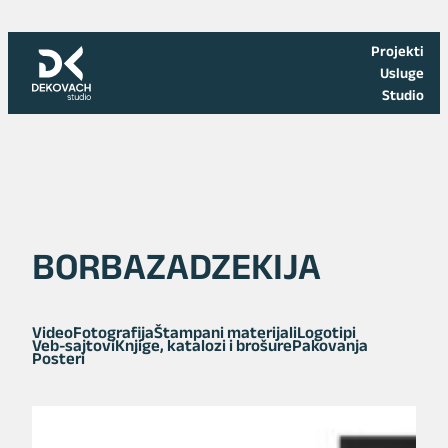
Skoči
na
Projekti
sadržaj
Usluge
Studio
BORBAZADZEKIJA
Video
Fotografija
Štampani materijali
Logotipi
Veb-sajtovi
Knjige, katalozi i brošure
Pakovanja
Posteri