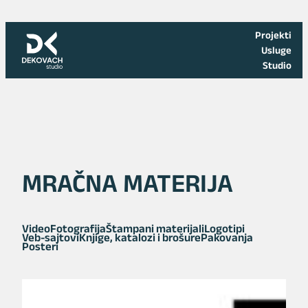
Skoči
na
Projekti
sadržaj
Usluge
Studio
MRAČNA MATERIJA
Video
Fotografija
Štampani materijali
Logotipi
Veb-sajtovi
Knjige, katalozi i brošure
Pakovanja
Posteri