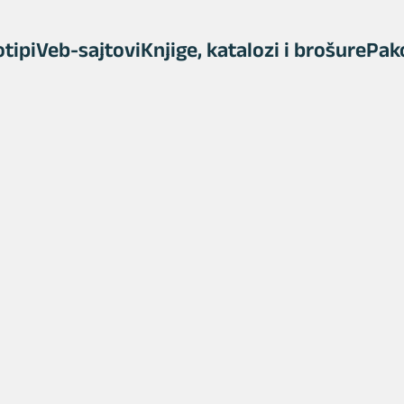
tipi
Veb-sajtovi
Knjige, katalozi i brošure
Pak