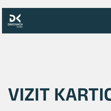
Skoči
na
sadržaj
VIZIT KARTI