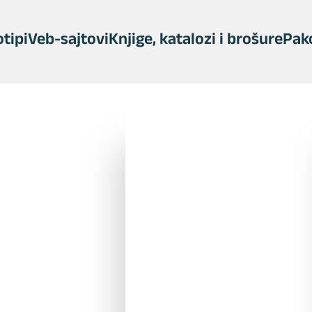
tipi
Veb-sajtovi
Knjige, katalozi i brošure
Pak