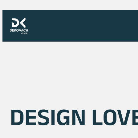
Skoči
na
sadržaj
DESIGN LOV