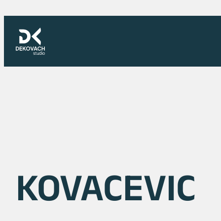
Skoči
na
sadržaj
KOVACEVIC