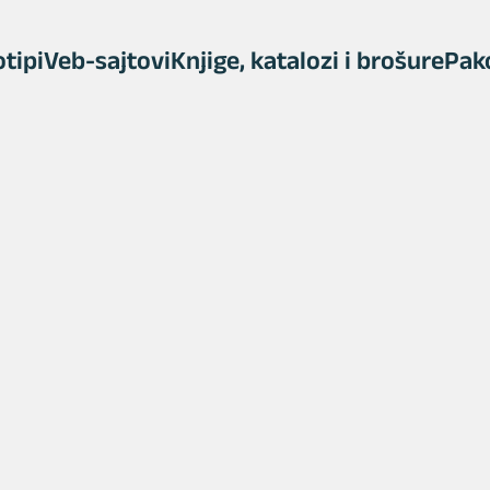
tipi
Veb-sajtovi
Knjige, katalozi i brošure
Pak