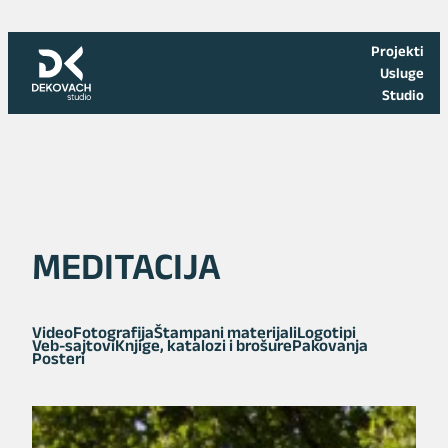
Skoči
na
Projekti
sadržaj
Usluge
Studio
MEDITACIJA
Video
Fotografija
Štampani materijali
Logotipi
Veb-sajtovi
Knjige, katalozi i brošure
Pakovanja
Posteri