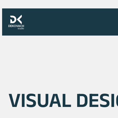
Skoči
na
sadržaj
VISUAL DES