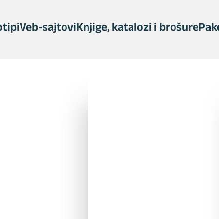
tipi
Veb-sajtovi
Knjige, katalozi i brošure
Pak